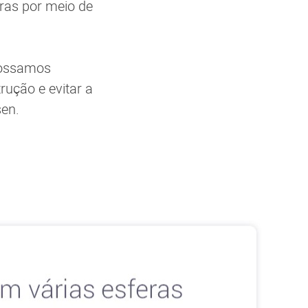
ras por meio de
possamos
ução e evitar a
sen.