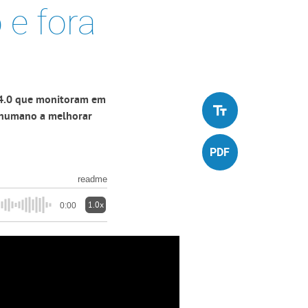
 e fora
 4.0 que monitoram em
r humano a melhorar
readme
1.0x
0:00