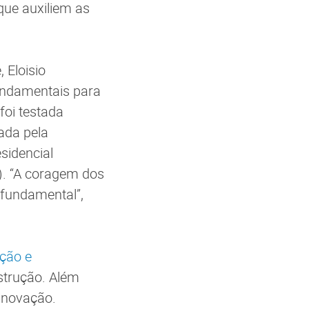
que auxiliem as
 Eloisio
fundamentais para
 foi testada
zada pela
sidencial
). “A coragem dos
 fundamental”,
ção e
strução. Além
 inovação.