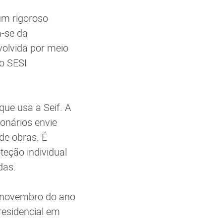
um rigoroso
a-se da
volvida por meio
ão SESI
ue usa a Seif. A
onários envie
de obras. É
eção individual
das.
e novembro do ano
residencial em