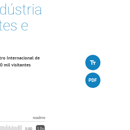
dústria
tes e
tro Internacional de
0 mil visitantes
readme
1.0x
0:00