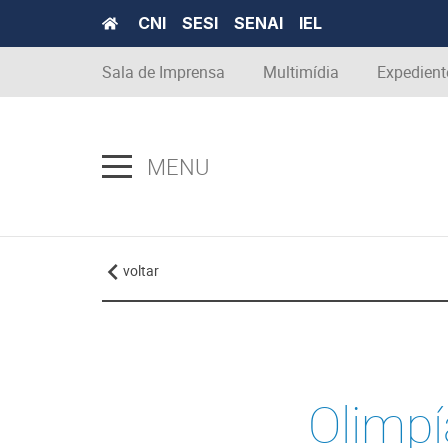
CNI
SESI
SENAI
IEL
Sala de Imprensa
Multimídia
Expedient
MENU
voltar
Olimp