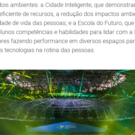
dois ambientes: a Cidade Inteligente, que demonstra
iciente de recursos, a redução dos impactos ambie
dade de vida das pessoas; e a Escola do Futuro, que
lunos competências e habilidades para lidar com a I
tores fazendo performance em diversos espaços pa
 tecnologias na rotina das pessoas.