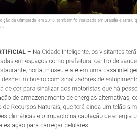
edição da Olimpíada, em 2016, também foi realizada em Brasília e atraiu
as
RTIFICIAL
– Na Cidade Inteligente, os visitantes te
adas em espaços como prefeitura, centro de saúde, 
estaurante, horta, museu e até em uma casa intelig
 desde um bueiro com sinalizadores de entupimento
 de cor para sinalizar aos motoristas que há pes
ção de armazenamento de energias alternativas, co
 de Recursos Naturais, que terá ainda um telão sim
ões climáticas e o impacto na captação de energia 
 estação para carregar celulares.