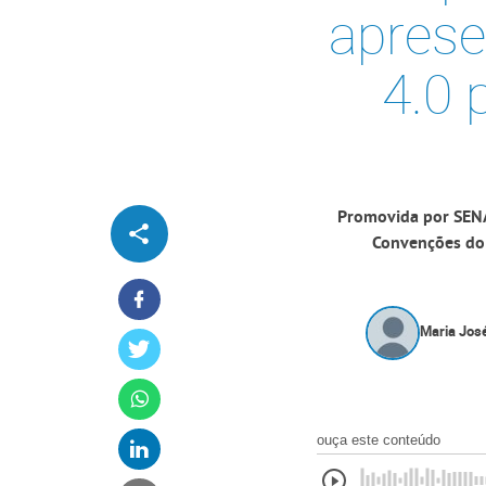
aprese
4.0 
Promovida por SENAI
Convenções do B
Maria José
ouça este conteúdo