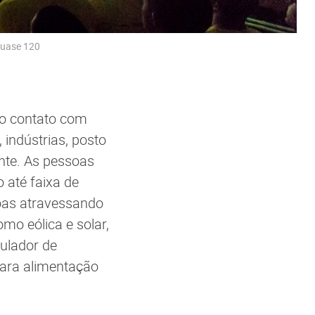
 quase 120
rão contato com
indústrias, posto
ente. As pessoas
 até faixa de
soas atravessando
mo eólica e solar,
ulador de
para alimentação