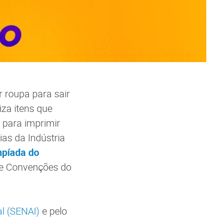
r roupa para sair
za itens que
e para imprimir
as da Indústria
mpíada do
 de Convenções do
l (SENAI)
e pelo