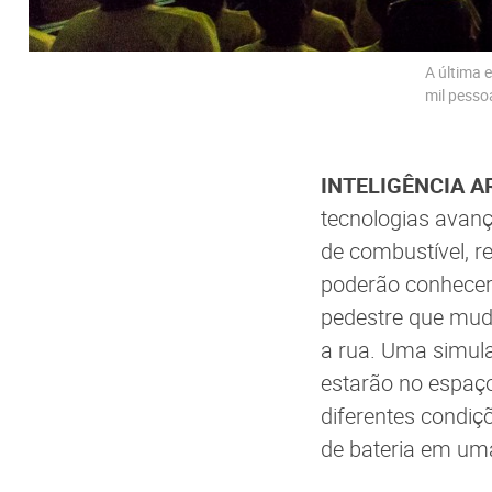
A última 
mil pesso
INTELIGÊNCIA A
tecnologias avanç
de combustível, r
poderão conhecer
pedestre que muda
a rua. Uma simula
estarão no espaço
diferentes condiç
de bateria em uma