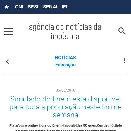
CNI
SESI
SENAI
IEL
agência de notícias da
indústria
NOTÍCIAS
Educação
06/05/2016
Simulado do Enem está disponível
para toda a população neste fim de
semana
Plataforma online Hora do Enem disponibiliza 80 questões de múltipla