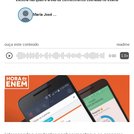
escolha nas quatro áreas de conhecimento cobradas no exame
Maria José ...
ouça este conteúdo
readme
1.0x
0:00