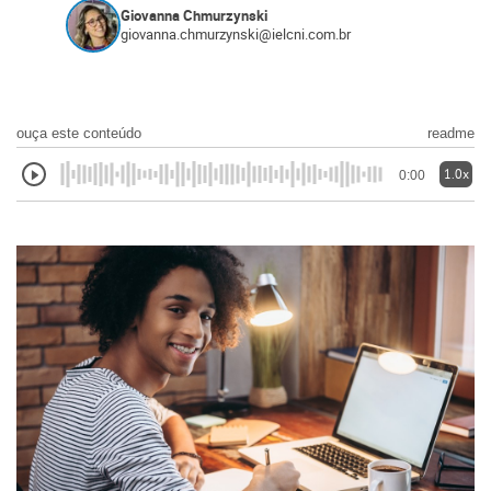
Giovanna Chmurzynski
giovanna.chmurzynski@ielcni.com.br
ouça este conteúdo
readme
1.0x
0:00