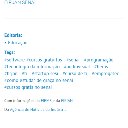
FIRJAN SENAI
.
Editoria:
• Educação
Tags:
#software
#cursos gratuitos
#senai
#programação
#tecnologia da informação
#audiovisual
#fiems
#firjan
#ti
#startup sesi
#curso de ti
#empregatec
#como estudar de graça no senai
#cursos grátis no senai
Com informações da
FIEMS
e da
FIRJAN
Da
Agência de Notícias da Indústria