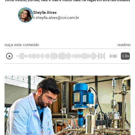
como Nestlé, L'Oreal, Vale e Itaú e muito mais. Há vagas em diversos estados
Sheylla Alves
t-sheylla.alves@cni.com.br
ouça este conteúdo
readme
1.0x
0:00