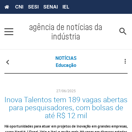
CNI
SESI
SENAI
IEL
agência de notícias da
indústria
NOTÍCIAS
Educação
27/06/2025
Inova Talentos tem 189 vagas abertas
para pesquisadores, com bolsas de
até R$ 12 mil
Há oportunidades para atuar em projetos de inovação em grandes empresas,