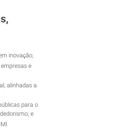
s,
 em inovação;
, empresas e
l, alinhadas a
úblicas para o
dedorismo; e
IMI.