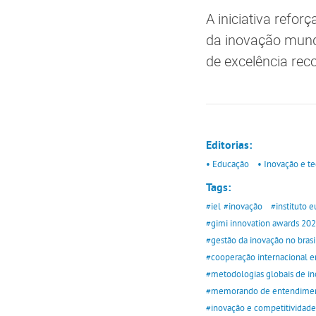
A iniciativa refo
da inovação mund
de excelência re
Editorias:
• Educação
• Inovação e t
Tags:
#iel
#inovação
#instituto e
#gimi innovation awards 20
#gestão da inovação no brasi
#cooperação internacional 
#metodologias globais de i
#memorando de entendiment
#inovação e competitividade