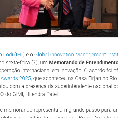
o Lodi (IEL)
e o
Global Innovation Management Instit
ma sexta-feira (7), um
Memorando de Entendiment
peração internacional em inovação. O acordo foi of
n Awards 2025
, que aconteceu na Casa Firjan no Rio
tou com a presença da superintendente nacional do
O do GIMI, Hitendra Patel.
ste memorando representa um grande passo para am
globais de gestão da inovação no Brasil. Ao lado do