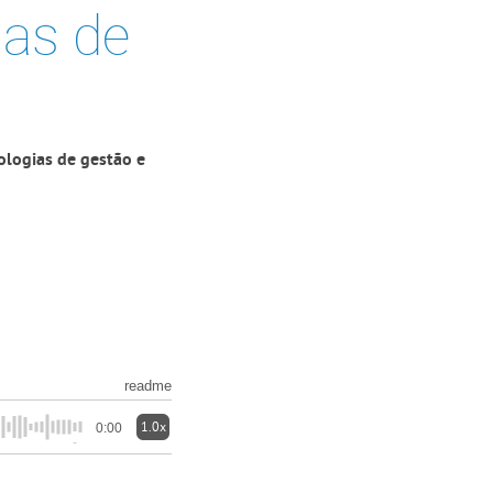
ias de
ologias de gestão e
readme
1.0x
0:00