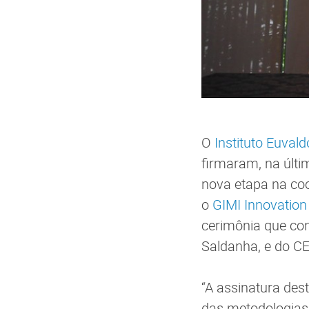
O
Instituto Euvald
firmaram, na últi
nova etapa na coo
o
GIMI Innovatio
cerimônia que con
Saldanha, e do CE
“A assinatura de
das metodologias 