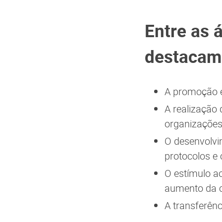
Entre as 
destacam
A promoção e
A realização
organizações
O desenvolvi
protocolos e 
O estímulo a
aumento da c
A transferênc