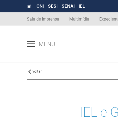
CNI
SESI
SENAI
IEL
Sala de Imprensa
Multimídia
Expedient
MENU
voltar
IEL e 