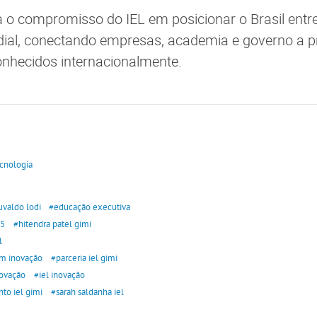
rça o compromisso do IEL em posicionar o Brasil entr
ial, conectando empresas, academia e governo a pr
conhecidos internacionalmente.
ecnologia
uvaldo lodi
#educação executiva
25
#hitendra patel gimi
l
em inovação
#parceria iel gimi
novação
#iel inovação
o iel gimi
#sarah saldanha iel