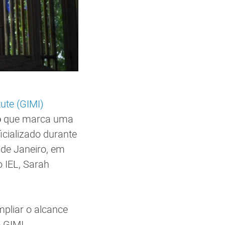
ute (GIMI)
o
que marca uma
icializado durante
 de Janeiro, em
 IEL, Sarah
pliar o alcance
 GIMI,