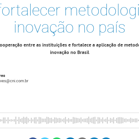
fortalecer metodolog
inovação no país
cooperação entre as instituições e fortalece a aplicação de metod
inovação no Brasil
ves
alves@cni.com.br