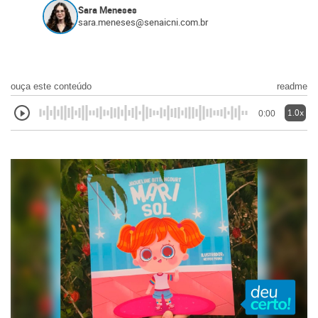
Sara Meneses
sara.meneses@senaicni.com.br
ouça este conteúdo
readme
1.0x
0:00