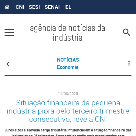
CNI
SESI
SENAI
IEL
agência de notícias da
indústria
NOTÍCIAS
Economia
11/08/2025
Situação financeira da pequena
indústria piora pelo terceiro trimestre
consecutivo, revela CNI
Juros altos e elevada carga tributária influenciaram a situação financeira das