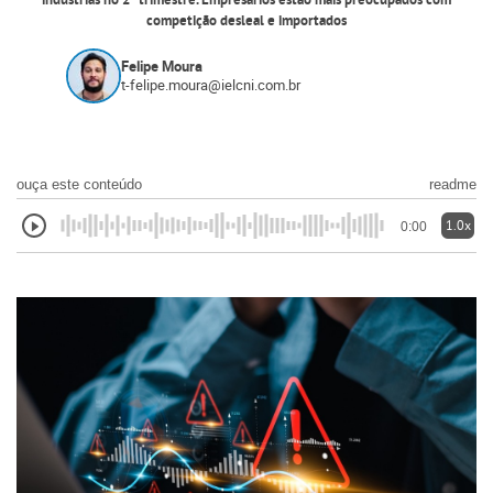
indústrias no 2º trimestre. Empresários estão mais preocupados com
competição desleal e importados
Felipe Moura
t-felipe.moura@ielcni.com.br
ouça este conteúdo
readme
1.0x
0:00