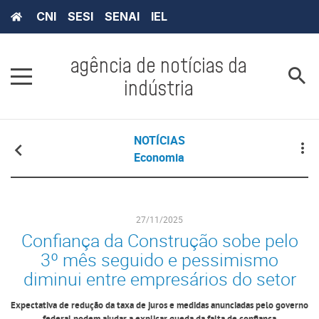
CNI
SESI
SENAI
IEL
agência de notícias da
indústria
NOTÍCIAS
Economia
27/11/2025
Confiança da Construção sobe pelo
3º mês seguido e pessimismo
diminui entre empresários do setor
Expectativa de redução da taxa de juros e medidas anunciadas pelo governo