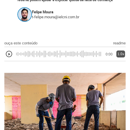
federal podem ajudar a explicar queda da falta de confiança
Felipe Moura
t-felipe.moura@ielcni.com.br
ouça este conteúdo
readme
1.0x
0:00