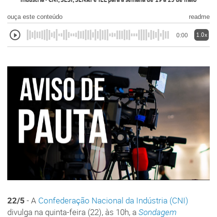
Indústria - CNI, SESI, SENAI e IEL para a semana de 19 a 23 de maio
ouça este conteúdo
readme
1.0x
0:00
22/5
- A
Confederação Nacional da Indústria (CNI)
divulga na quinta-feira (22), às 10h, a
Sondagem