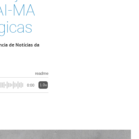
NAI-MA
gicas
ncia de Notícias da
readme
1.0x
0:00