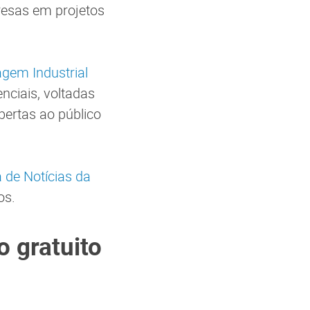
resas em projetos
agem Industrial
nciais, voltadas
bertas ao público
 de Notícias da
os.
 gratuito