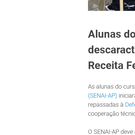
Alunas do
descaract
Receita F
As alunas do curs
(SENAI-AP)
inicia
repassadas à
Def
cooperação técnica
O SENAI-AP deve 