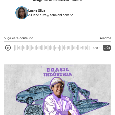
da Agência de Notícias da Indústria
Luane Silva
e-luane.silva@senaicni.com.br
ouça este conteúdo
readme
1.0x
0:00