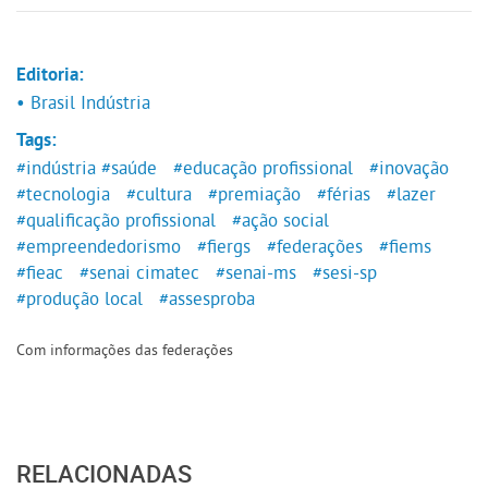
Editoria:
• Brasil Indústria
Tags:
#indústria
#saúde
#educação profissional
#inovação
#tecnologia
#cultura
#premiação
#férias
#lazer
#qualificação profissional
#ação social
#empreendedorismo
#fiergs
#federações
#fiems
#fieac
#senai cimatec
#senai-ms
#sesi-sp
#produção local
#assesproba
Com informações das federações
RELACIONADAS