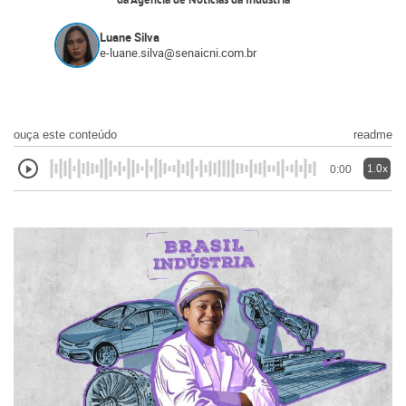
da Agência de Notícias da Indústria
Luane Silva
e-luane.silva@senaicni.com.br
ouça este conteúdo
readme
1.0x
0:00