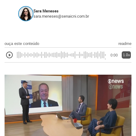
Sara Meneses
sara.meneses@senaicni.com.br
ouça este conteúdo
readme
1.0x
0:00