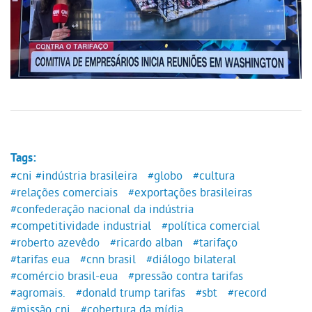
Tags:
#cni
#indústria brasileira
#globo
#cultura
#relações comerciais
#exportações brasileiras
#confederação nacional da indústria
#competitividade industrial
#política comercial
#roberto azevêdo
#ricardo alban
#tarifaço
#tarifas eua
#cnn brasil
#diálogo bilateral
#comércio brasil-eua
#pressão contra tarifas
#agromais.
#donald trump tarifas
#sbt
#record
#missão cni
#cobertura da mídia