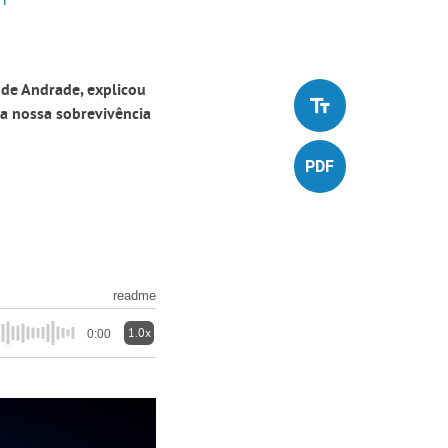
 de Andrade, explicou
da nossa sobrevivência
readme
1.0x
0:00