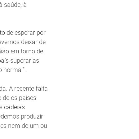
à saúde, à
to de esperar por
evemos deixar de
nião em torno de
país superar as
o normal”.
a. A recente falta
 de os países
s cadeias
podemos produzir
res nem de um ou