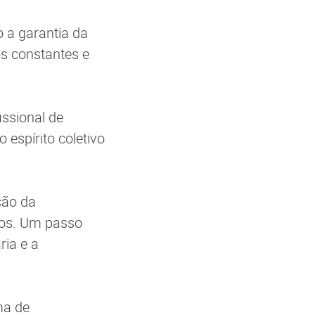
o a garantia da
os constantes e
ssional de
 espírito coletivo
ção da
tos. Um passo
ria e a
ma de