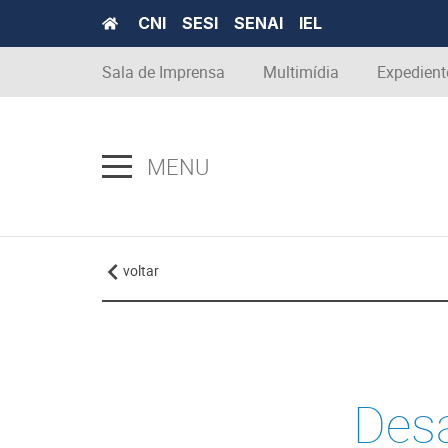
CNI
SESI
SENAI
IEL
Sala de Imprensa
Multimídia
Expedient
MENU
voltar
Desa