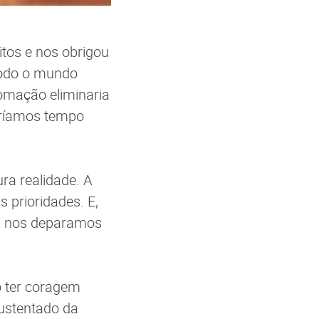
tos e nos obrigou
 todo o mundo
tomação eliminaria
eríamos tempo
ra realidade. A
 prioridades. E,
e, nos deparamos
o ter coragem
sustentado da