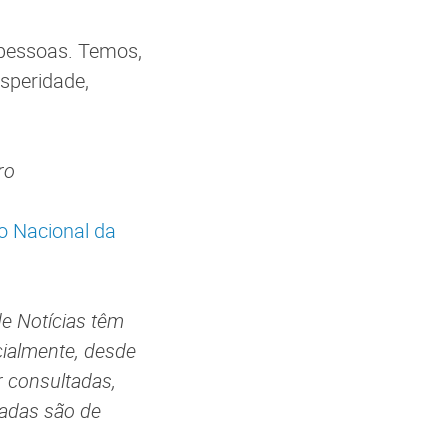
 pessoas. Temos,
osperidade,
bro
o Nacional da
de Notícias têm
cialmente, desde
r consultadas,
ladas são de