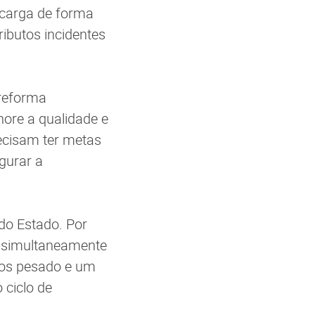
 carga de forma
ributos incidentes
 reforma
hore a qualidade e
recisam ter metas
gurar a
do Estado. Por
em simultaneamente
nos pesado e um
 ciclo de