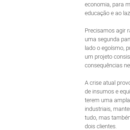
economia, para me
educação e ao laz
Precisamos agir r
uma segunda pand
lado o egoísmo, p
um projeto consis
consequências ne
A crise atual pro
de insumos e equ
terem uma ampla 
industriais, mant
tudo, mas també
dois clientes.