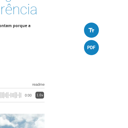
rência
pontam porque a
readme
1.0x
0:00