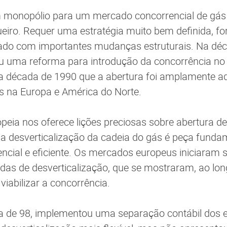
m monopólio para um mercado concorrencial de gás
ueiro. Requer uma estratégia muito bem definida, for
do com importantes mudanças estruturais. Na déc
iou uma reforma para introdução da concorrência n
na década de 1990 que a abertura foi amplamente a
s na Europa e América do Norte.
opeia nos oferece lições preciosas sobre abertura 
a desverticalização da cadeia do gás é peça fund
cial e eficiente. Os mercados europeus iniciaram
as de desverticalização, que se mostraram, ao lon
 viabilizar a concorrência.
ia de 98, implementou uma separação contábil dos e