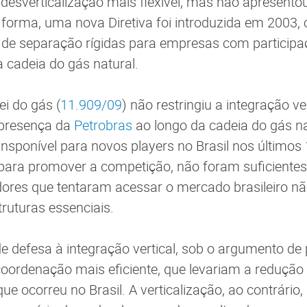
esverticalização mais flexível, mas não apresentou
 forma, uma nova Diretiva foi introduzida em 200
s de separação rígidas para empresas com particip
 cadeia do gás natural.
lei do gás (
11.909/09
) não restringiu a integração ve
 presença da
Petrobras
ao longo da cadeia do gás na
ansponível para novos players no Brasil nos últimos
 para promover a competição, não foram suficiente
dores que tentaram acessar o mercado brasileiro n
truturas essenciais.
de defesa à integração vertical, sob o argumento de
oordenação mais eficiente, que levariam a redução
 que ocorreu no Brasil. A verticalização, ao contrário,