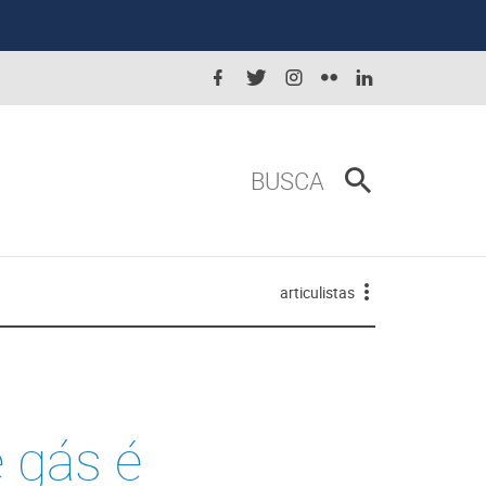
BUSCA
articulistas
 gás é