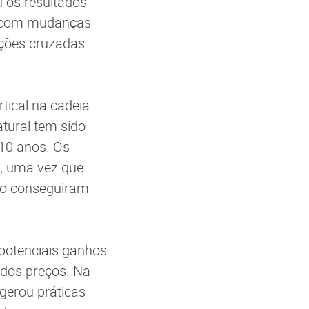
 os resultados
3, com mudanças
ações cruzadas
rtical na cadeia
tural tem sido
 10 anos. Os
s, uma vez que
ão conseguiram
 potenciais ganhos
 dos preços. Na
 gerou práticas