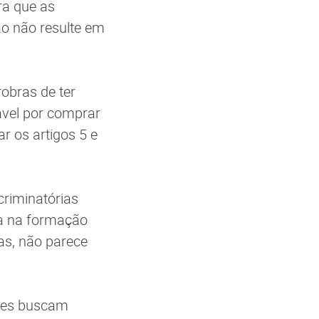
ara que as
ão não resulte em
robras de ter
sável por comprar
r os artigos 5 e
criminatórias
ia na formação
as, não parece
ntes buscam