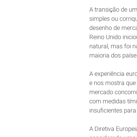
A transição de u
simples ou corriq
desenho de merca
Reino Unido inic
natural, mas foi 
maioria dos paíse
A experiência eur
e nos mostra que 
mercado concorren
com medidas tímid
insuficientes para
A Diretiva Europe