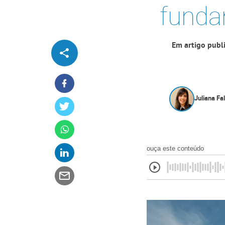
funda
Em artigo publ
Juliana Fa
ouça este conteúdo