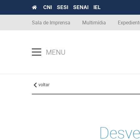
CNI
SESI
SENAI
IEL
Sala de Imprensa
Multimídia
Expedient
MENU
voltar
Desve