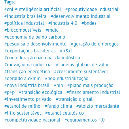
Tags:
#cni
#inteligência artificial
#produtividade industrial
#indústria brasileira
#desenvolvimento industrial
#política industrial
#indústria 4.0
#bndes
#biocombustíveis
#mdic
#economia de baixo carbono
#pesquisa e desenvolvimento
#geração de empregos
#exportações brasileiras
#p&d
#confederação nacional da indústria
#inovação na indústria
#cadeias globais de valor
#transição energética
#crescimento sustentável
#geraldo alckmin
#neoindustrialização
#nova indústria brasil
#nib
#plano mais produção
#p+p
#transição ecológica
#financiamento industrial
#investimento privado
#transição digital
#etanol de milho
#fundo clima
#aloizio mercadante
#lítio sustentável
#etanol celulósico
#competitividade nacional
#equipamentos 4.0