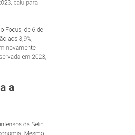
023, caiu para
o Focus, de 6 de
ão aos 3,9%,
zam novamente
bservada em 2023,
a a
intensos da Selic
 economia. Mesmo