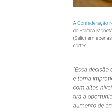
A
Confederação Na
de Política Mone
(Selic) em apenas
cortes.
“Essa decisão 
e torna imprati
com altos nívei
tira a oportun
aumento de emp