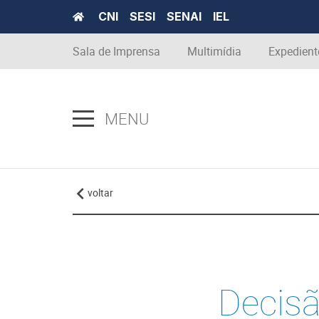
CNI
SESI
SENAI
IEL
Sala de Imprensa
Multimídia
Expedient
MENU
voltar
Decisã