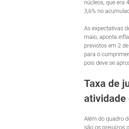
núcleos, que era
3,6% no acumulad
As expectativas d
maio, aponta infl
previstos em 2 de
para o cumprimen
pois deve se apro
Taxa de j
atividade
Além do quadro de
são os prejuízos