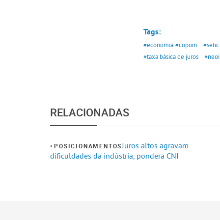
Tags:
#economia
#copom
#selic
#taxa básica de juros
#neoi
RELACIONADAS
Juros altos agravam
POSICIONAMENTOS
dificuldades da indústria, pondera CNI