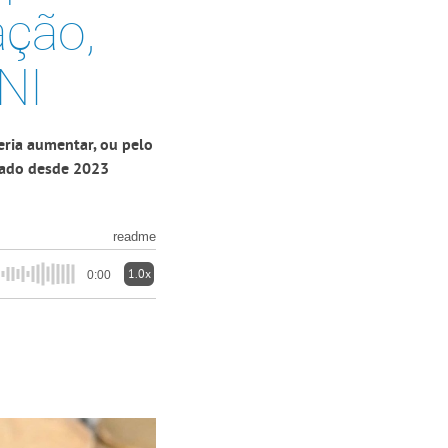
ação,
NI
eria aumentar, ou pelo
zado desde 2023
readme
1.0x
0:00