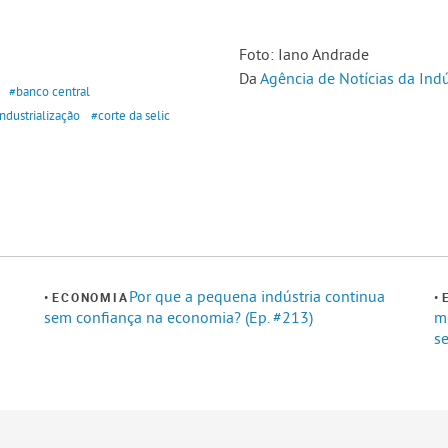
Foto: Iano Andrade
Da
Agência de Notícias da Indú
#banco central
ndustrialização
#corte da selic
Por que a pequena indústria continua
ECONOMIA
sem confiança na economia? (Ep. #213)
me
se