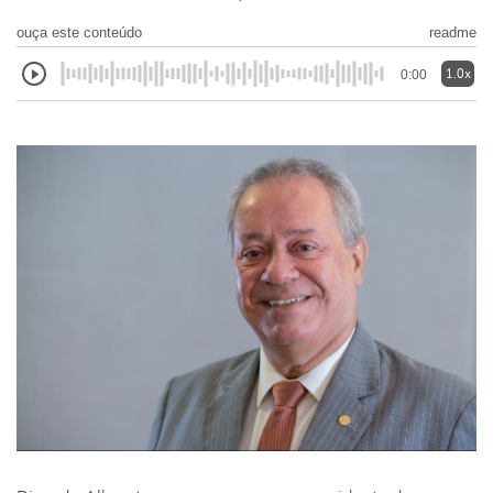
ouça este conteúdo
readme
1.0x
0:00